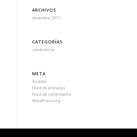
ARCHIVOS
diciembre 2017
CATEGORÍAS
semblanzas
META
Acceder
Feed de entradas
Feed de comentarios
WordPress.org