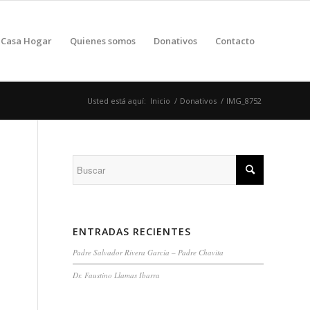
Casa Hogar
Quienes somos
Donativos
Contacto
Usted está aquí:
Inicio
/
Donativos
/
IMG_8752
ENTRADAS RECIENTES
Padre Salvador Rivera García – Padre Chavita
Dr. Faustino Llamas Ibarra