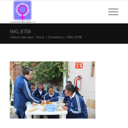
IMG_8758
Usted está aquí:
Inicio
/
Donativos
/
IMG_8758