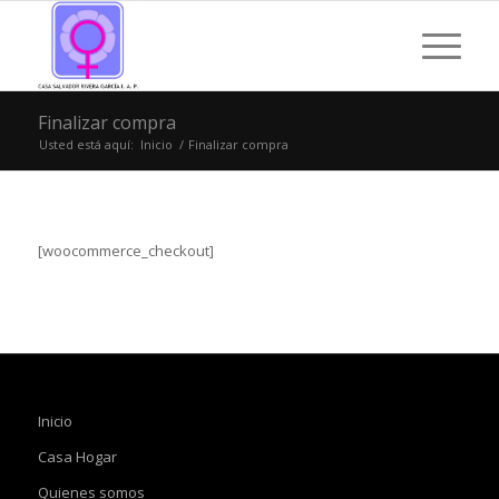
Finalizar compra
Usted está aquí:
Inicio
/
Finalizar compra
[woocommerce_checkout]
Inicio
Casa Hogar
Quienes somos