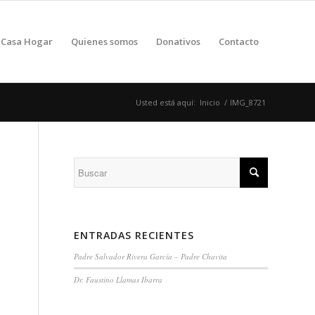
Casa Hogar
Quienes somos
Donativos
Contacto
Usted está aquí:
Inicio
/
IMG_8721
ENTRADAS RECIENTES
Padre Salvador Rivera García – Padre Chavita
Dr. Faustino Llamas Ibarra