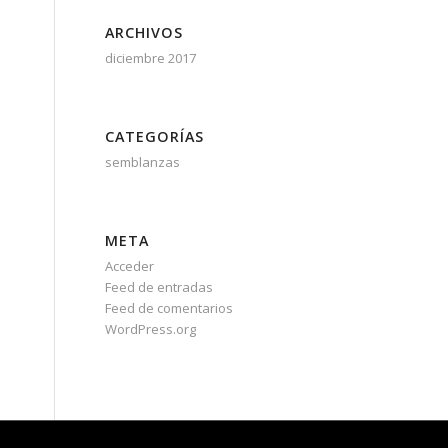
ARCHIVOS
diciembre 2017
CATEGORÍAS
semblanzas
META
Acceder
Feed de entradas
Feed de comentarios
WordPress.org