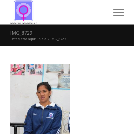
IMG_8729
Usted está aquí:
Inicio
/
IMG_8729