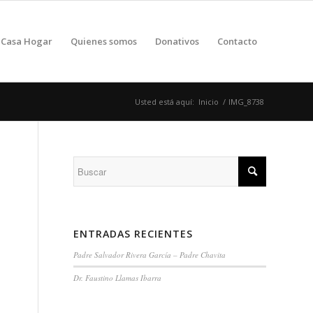
Casa Hogar
Quienes somos
Donativos
Contacto
Usted está aquí:
Inicio
/
IMG_8738
ENTRADAS RECIENTES
Padre Salvador Rivera García – Padre Chavita
Dr. Faustino Llamas Ibarra