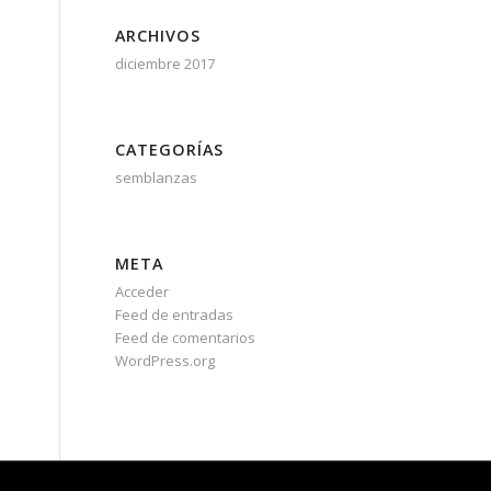
ARCHIVOS
diciembre 2017
CATEGORÍAS
semblanzas
META
Acceder
Feed de entradas
Feed de comentarios
WordPress.org